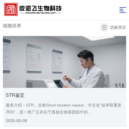
网
细胞培养
站
产
细胞培养
切换类目
品
实
导
中
验
实
航
心
服
验
实
务
图
验
新
库
资
闻
关
料
资
于
联
STR鉴定
讯
我
系
返
服务介绍：STR，全称Short tandem repeat，中文名“短串联重复
序列”，是一类广泛存在于真核生物基因组中的...
们
我
回
2025-05-08
们
首