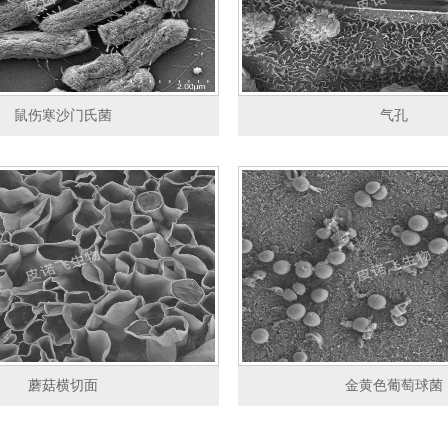
鼠伤寒沙门氏菌
气孔
蘑菇横切面
金黄色葡萄球菌