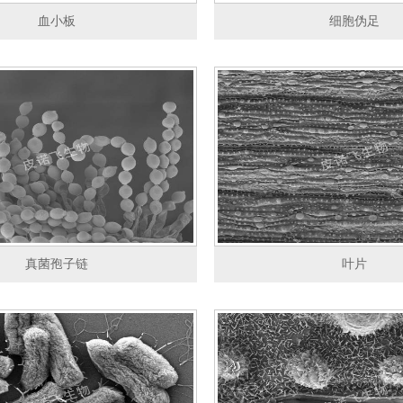
血小板
细胞伪足
真菌孢子链
叶片