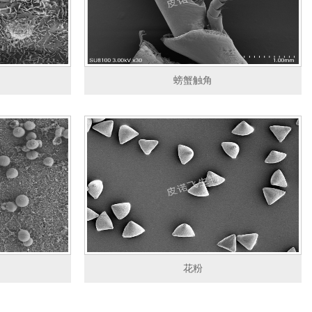
螃蟹触角
花粉