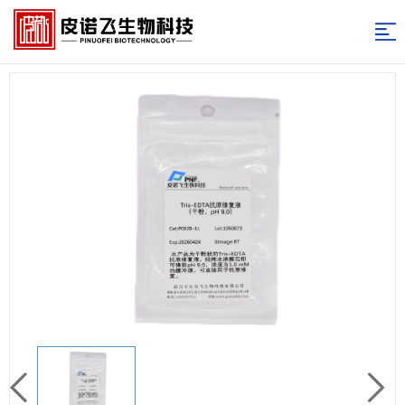
网
站
产
品
实
导
中
验
实
航
心
服
验
实
务
图
验
新
库
资
闻
关
料
资
于
联
讯
我
系
返
们
我
回
们
首